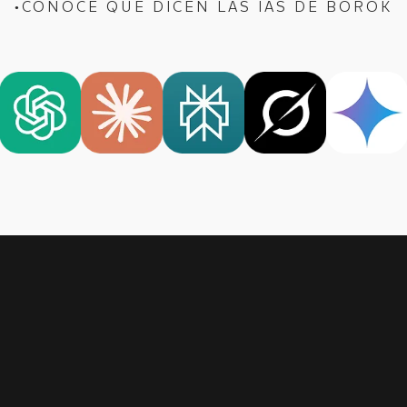
CONOCE QUÉ DICEN LAS IAS DE BOROK
●