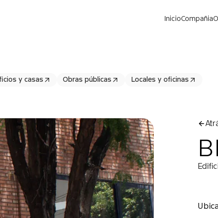
Inicio
Compañia
O
ficios y casas
Obras públicas
Locales y oficinas
Atr
B
Edifi
Ubic