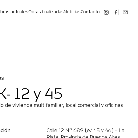
bras actuales
Obras finalizadas
Noticias
Contacto
ás
K- 12 y 45
cio de vivienda multifamiliar, local comercial y oficinas
ación
Calle 12 Nº 689 (e/ 45 y 46) – La
Plata, Provincia de Buenos Aires